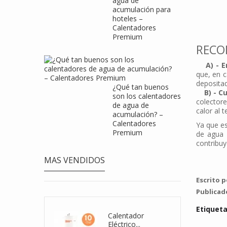
agua de
acumulación para
hoteles –
Calentadores
Premium
RECO
A) - Em
que, en c
deposita
¿Qué tan buenos
B) - Cub
son los calentadores
colectore
de agua de
calor al 
acumulación? –
Calentadores
Ya que es
Premium
de agua 
contribuy
MAS VENDIDOS
Escrito p
Publicad
Etiquet
entador De...
Calentador
Eléctrico...