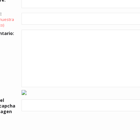
:
muestra
co)
tario:
el
 capcha
magen