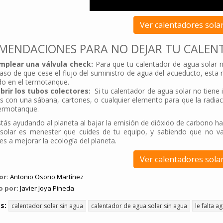
Ver calentadores sola
MENDACIONES PARA NO DEJAR TU CALENT
plear una válvula check:
Para que tu calentador de agua solar no
aso de que cese el flujo del suministro de agua del acueducto, esta
do en el termotanque.
rir los tubos colectores:
Si tu calentador de agua solar no tiene in
s con una sábana, cartones, o cualquier elemento para que la radiaci
termotanque.
tás ayudando al planeta al bajar la emisión de dióxido de carbono has
solar es menester que cuides de tu equipo, y sabiendo que no va a
es a mejorar la ecología del planeta.
Ver calentadores sola
or:
Antonio Osorio Martínez
o por:
Javier Joya Pineda
as:
calentador solar sin agua
calentador de agua solar sin agua
le falta a