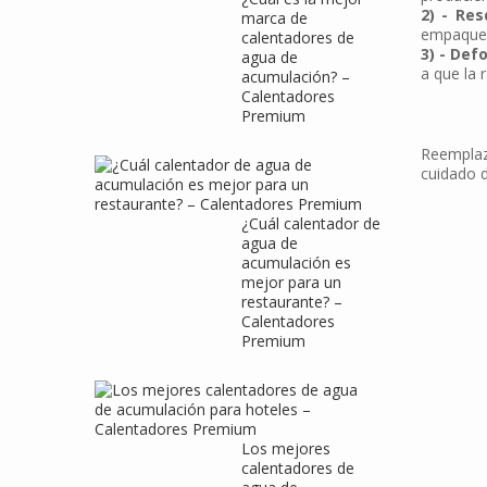
2) - Re
marca de
empaques,
calentadores de
3) - De
agua de
a que la 
acumulación? –
Calentadores
Premium
Reemplaz
cuidado d
¿Cuál calentador de
agua de
acumulación es
mejor para un
restaurante? –
Calentadores
Premium
Los mejores
calentadores de