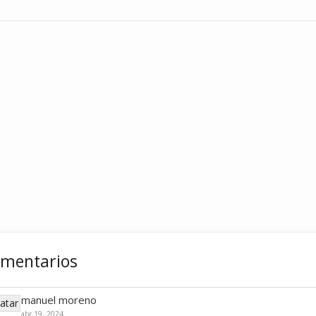
omentarios
manuel moreno
abr 19, 2024