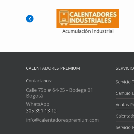
Acumulación Con Difusor
CALENTADORES PREMIUM
SERVICI
Contactanos:
Servicio 
Calle 75b # 64-25 - Bodega 01
Cambio D
Bogotá
WhatsApp
Ventas P
305 391 13 12
Calentad
info@calentadorespremium.com
Servicio 