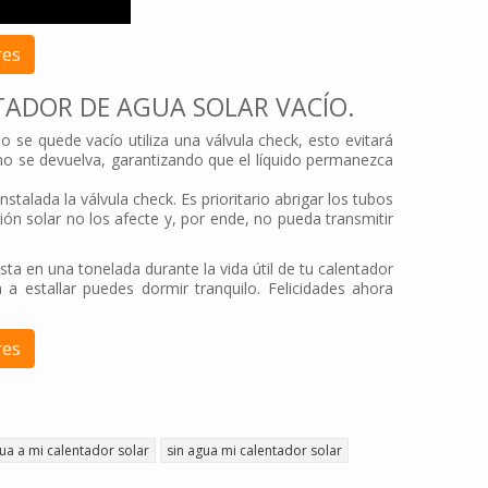
res
ADOR DE AGUA SOLAR VACÍO.
 se quede vacío utiliza una válvula check, esto evitará
 no se devuelva, garantizando que el líquido permanezca
stalada la válvula check. Es prioritario abrigar los tubos
ón solar no los afecte y, por ende, no pueda transmitir
ta en una tonelada durante la vida útil de tu calentador
 estallar puedes dormir tranquilo. Felicidades ahora
res
gua a mi calentador solar
sin agua mi calentador solar