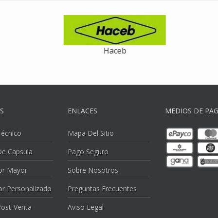
Acumulación Estandar
OS
ENLACES
MEDIOS DE PA
Técnico
Mapa Del Sitio
e Capsula
Pago Seguro
or Mayor
Sobre Nosotros
or Personalizado
Preguntas Frecuentes
Post-Venta
Aviso Legal