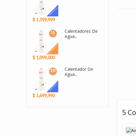
$ 1,399,999
lentadores De
Calentadores De
a...
Agua...
$ 1,099,000
lentador De
Calentador De
a A...
Agua...
$ 1,699,990
5 C