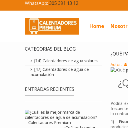
WhatsApp:
305 391 13 12
Home
Nosotr
CATEGORIAS DEL BLOG
¿QUÉ P
[14] Calentadores de agua solares
Autor:
[47] Calentadores de agua de
acumulación
¿
ENTRADAS RECIENTES
Podría e
frecuent
lo contr
1) - Fisu
producien
¿Cuál es la mejor