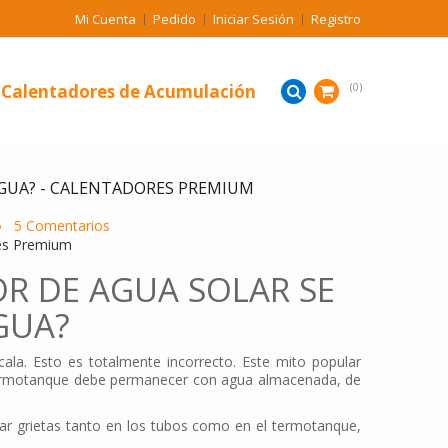
Mi Cuenta
Pedido
Iniciar Sesión
Registro
Calentadores de Acumulación
0
AGUA? - CALENTADORES PREMIUM
5 Comentarios
OR DE AGUA SOLAR SE
GUA?
la. Esto es totalmente incorrecto. Este mito popular
l termotanque debe permanecer con agua almacenada, de
ar grietas tanto en los tubos como en el termotanque,