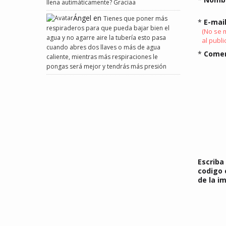
llena autimáticamente? Graciaa
Ángel
en
Tienes que poner más
*
E-mail
respiraderos para que pueda bajar bien el
(No se 
agua y no agarre aire la tubería esto pasa
al publi
cuando abres dos llaves o más de agua
*
Comen
caliente, mientras más respiraciones le
pongas será mejor y tendrás más presión
Escriba 
codigo
de la i