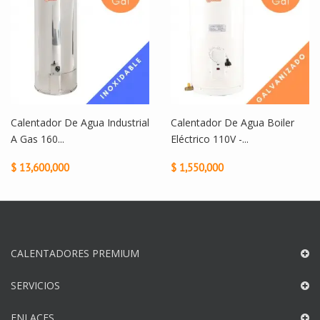
Calentador De Agua Industrial
Calentador De Agua Boiler
A Gas 160...
Eléctrico 110V -...
D
$ 13,600,000
$ 1,550,000
CALENTADORES PREMIUM
SERVICIOS
ENLACES