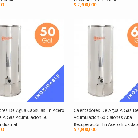
00
$ 2,300,000
Calentador
Eléctrico...
 1,399,999
Calentadores De
Agua...
 1,099,000
Calentador De
Agua...
ores De Agua Capsulas En Acero
Calentadores De Agua A Gas D
 1,699,990
le A Gas Acumulación 50
Acumulación 60 Galones Alta
ndustrial
Recuperación En Acero Inoxidab
00
$ 4,800,000