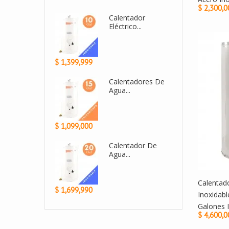
$ 2,300,0
Calentador De
Calentador De...
Agua...
0,000
$ 2,430,000
$
Calentador De...
Calentadores De
Agua...
299,999
$ 2,999,900
$
Calentador De
Calentador De
Agua...
Agua A...
Calentad
499,990
$ 1,800,000
$
Inoxidab
Galones I
$ 4,600,0