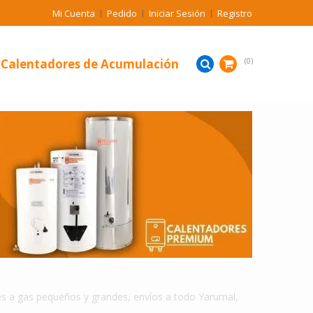
Mi Cuenta
Pedido
Iniciar Sesión
Registro
Calentadores de Acumulación
0
CALENTADORES A GAS DE ACUMULACION DE AGUA EN YARUMAL
s a gas pequeños y grandes, envíos a todo Yarumal,