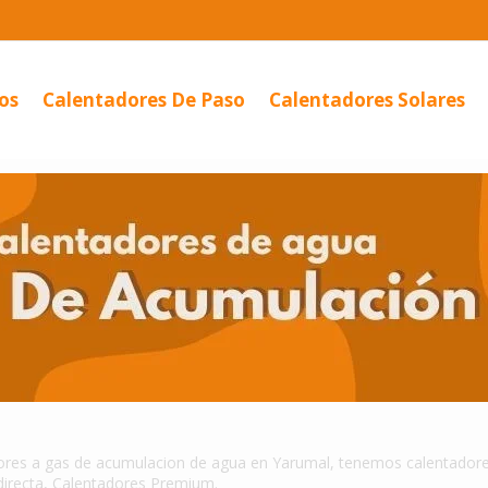
os
Calentadores De Paso
Calentadores Solares
ores a gas de acumulacion de agua en Yarumal, tenemos calentadore
directa, Calentadores Premium.