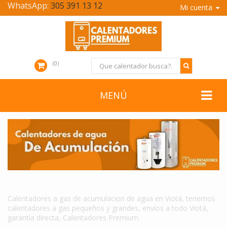
WhatsApp:
305 391 13 12
Mi cuenta
0
MENÚ
CALENTADORES A GAS DE ACUMULACION DE AGUA EN VIOTÁ
Calentadores a gas de acumulacion de agua en Viotá, tenemos
calentadores a gas pequeños y grandes, envíos a todo Viotá,
garantía directa, Calentadores Premium.