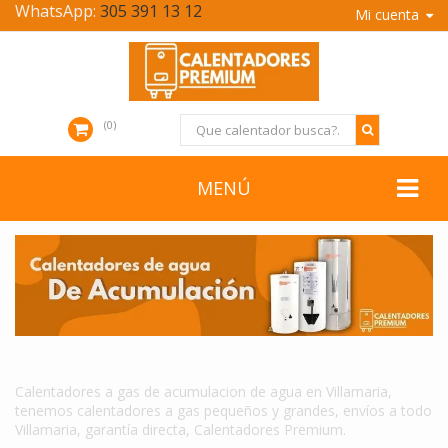
WhatsApp:
305 391 13 12
Mi cuenta
0
MENÚ
CALENTADORES A GAS DE ACUMULACION DE AGUA EN VILLAMARIA
Calentadores a gas de acumulacion de agua en Villamaria,
tenemos calentadores a gas pequeños y grandes, envíos a todo
Villamaria, garantía directa, Calentadores Premium.