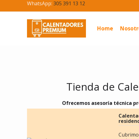
WhatsApp:
305 391 13 12
Home
Nosotr
Tienda de Cal
Ofrecemos asesoría técnica p
Calentad
residenc
Cubrimos