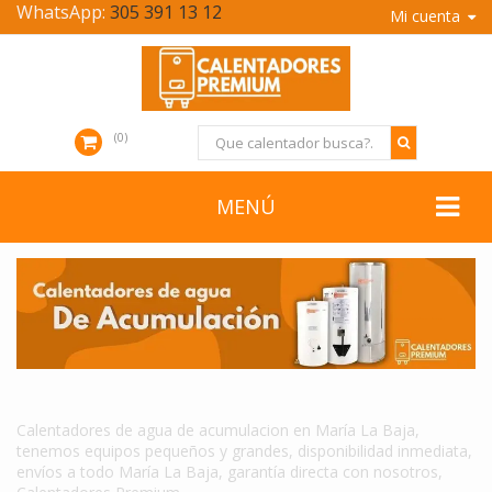
WhatsApp:
305 391 13 12
Mi cuenta
0
MENÚ
CALENTADORES DE AGUA DE ACUMULACION EN MARÍA LA BAJA
Calentadores de agua de acumulacion en María La Baja,
tenemos equipos pequeños y grandes, disponibilidad inmediata,
envíos a todo María La Baja, garantía directa con nosotros,