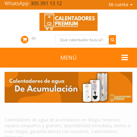
WhatsApp:
305 391 13 12
Mi cuenta
0
MENÚ
CALENTADORES DE AGUA DE ACUMULACION EN MAGUI
Calentadores de agua de acumulacion en Magui, tenemos
equipos pequeños y grandes, disponibilidad inmediata, envíos a
todo Magui, garantía directa con nosotros, Calentadores