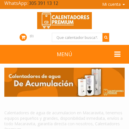
WhatsApp:
305 391 13 12
Mi cuenta
0
MENÚ
CALENTADORES DE AGUA DE ACUMULACION EN MACARAVITA
Calentadores de agua de acumulacion en Macaravita, tenemos
equipos pequeños y grandes, disponibilidad inmediata, envíos a
todo Macaravita, garantía directa con nosotros, Calentadores