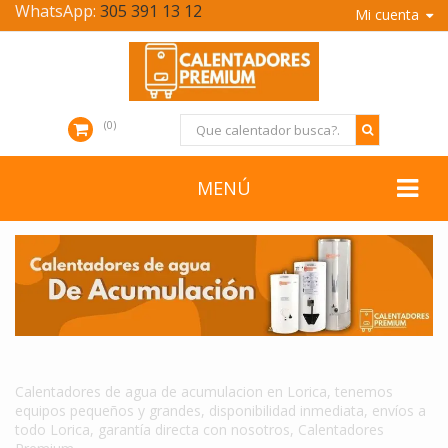
WhatsApp:
305 391 13 12
Mi cuenta
0
MENÚ
CALENTADORES DE AGUA DE ACUMULACION EN LORICA
Calentadores de agua de acumulacion en Lorica, tenemos
equipos pequeños y grandes, disponibilidad inmediata, envíos a
todo Lorica, garantía directa con nosotros, Calentadores