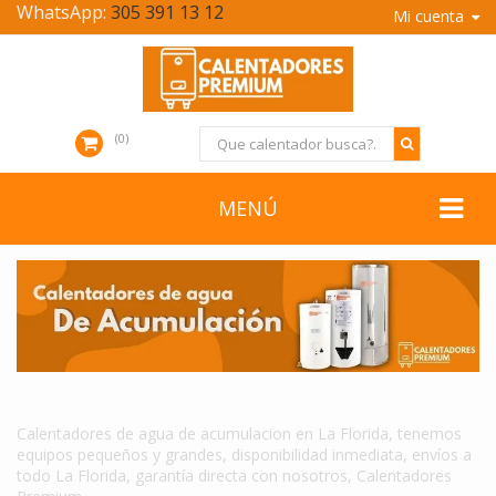
WhatsApp:
305 391 13 12
Mi cuenta
0
MENÚ
CALENTADORES DE AGUA DE ACUMULACION EN LA FLORIDA
Calentadores de agua de acumulacion en La Florida, tenemos
equipos pequeños y grandes, disponibilidad inmediata, envíos a
todo La Florida, garantía directa con nosotros, Calentadores