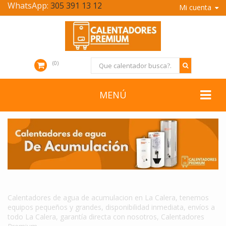
WhatsApp:
305 391 13 12
Mi cuenta
0
MENÚ
CALENTADORES DE AGUA DE ACUMULACION EN LA CALERA
Calentadores de agua de acumulacion en La Calera, tenemos
equipos pequeños y grandes, disponibilidad inmediata, envíos a
todo La Calera, garantía directa con nosotros, Calentadores