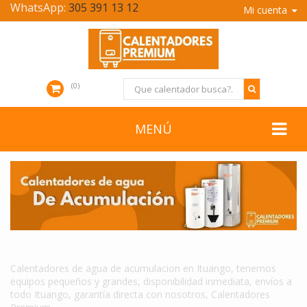
WhatsApp:
305 391 13 12
Mi cuenta
0
MENÚ
CALENTADORES DE AGUA DE ACUMULACION EN ITUANGO
Calentadores de agua de acumulacion en Ituango, tenemos
equipos pequeños y grandes, disponibilidad inmediata, envíos a
todo Ituango, garantía directa con nosotros, Calentadores