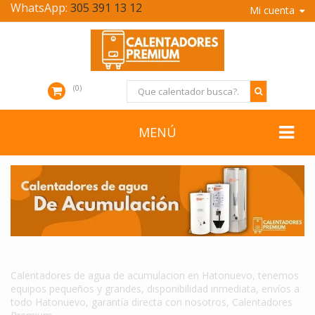
WhatsApp:
305 391 13 12
Mi cuenta
0
MENÚ
CALENTADORES DE AGUA DE ACUMULACION EN HATONUEVO
Calentadores de agua de acumulacion en Hatonuevo, tenemos
equipos pequeños y grandes, disponibilidad inmediata, envíos a
todo Hatonuevo, garantía directa con nosotros, Calentadores