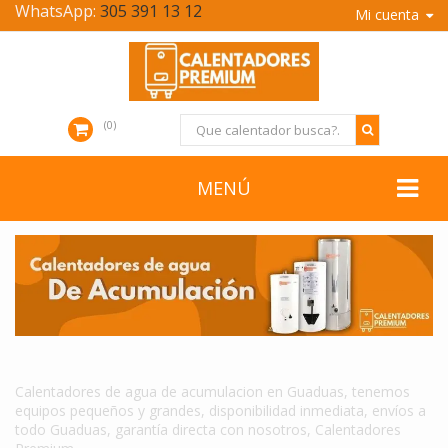
WhatsApp:
305 391 13 12
Mi cuenta
0
MENÚ
CALENTADORES DE AGUA DE ACUMULACION EN GUADUAS
Calentadores de agua de acumulacion en Guaduas, tenemos
equipos pequeños y grandes, disponibilidad inmediata, envíos a
todo Guaduas, garantía directa con nosotros, Calentadores