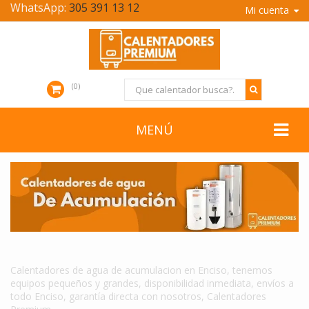
WhatsApp:
305 391 13 12
Mi cuenta
0
MENÚ
CALENTADORES DE AGUA DE ACUMULACION EN ENCISO
Calentadores de agua de acumulacion en Enciso, tenemos
equipos pequeños y grandes, disponibilidad inmediata, envíos a
todo Enciso, garantía directa con nosotros, Calentadores