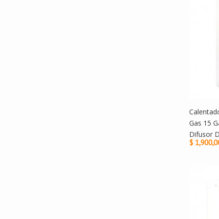
Calentad
Gas 15 G
Difusor 
$ 1,900,0