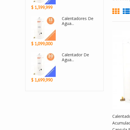
$ 950,000
$ 2,430,000
Calentador De...
Calen
Agua..
$ 1,299,999
$ 2,999,900
Calentador De
Calen
Agua...
Agua A
$ 1,499,990
$ 1,800,000
Calentad
Acumulac
Capsula 