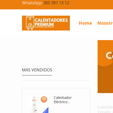
WhatsApp:
305 391 13 12
Home
Nosotr
MAS VENDIDOS
Calentador De
Calen
Agua...
Calentad
Dorado, 