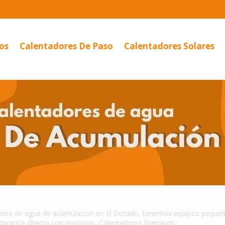
os
Calentadores De Paso
Calentadores Solares
tador De...
Calentador
Eléctrico...
ores de agua de acumulacion en El Dorado, tenemos equipos pequeños 
garantía directa con nosotros, Calentadores Premium.