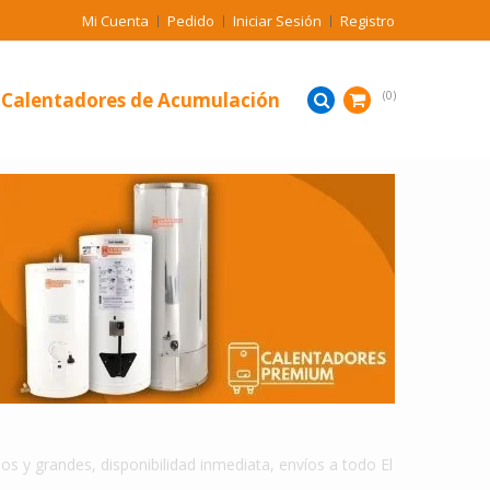
Mi Cuenta
Pedido
Iniciar Sesión
Registro
Calentadores de Acumulación
0
CALENTADORES DE AGUA DE ACUMULACION EN EL DORADO
y grandes, disponibilidad inmediata, envíos a todo El