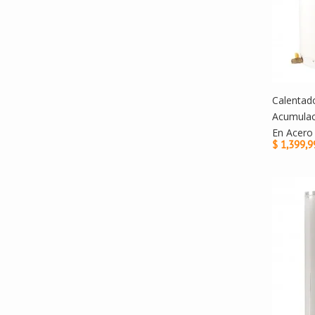
Calentad
Acumulac
En Acero 
$ 1,399,9