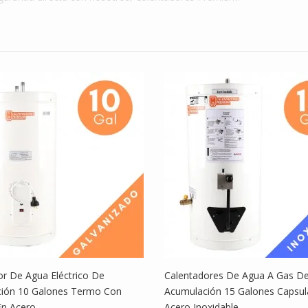
$ 1,399,999
tadores De
Calentadores De
.
Agua...
$ 1,099,000
tador De
Calentador De
...
Agua...
$ 1,699,990
or De Agua Eléctrico De
Calentadores De Agua A Gas D
ión 10 Galones Termo Con
Acumulación 15 Galones Capsul
En Acero
Acero Inoxidable