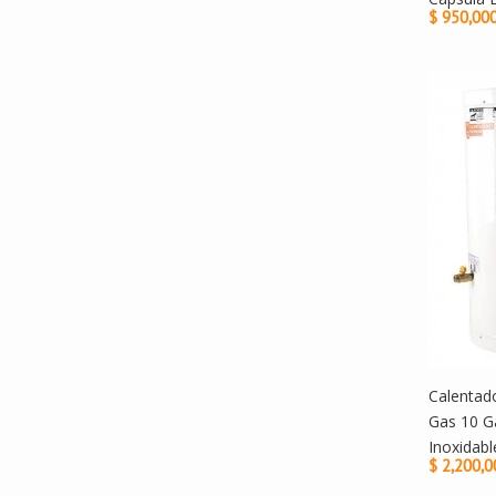
$ 950,00
Calentad
Gas 10 G
Inoxidabl
$ 2,200,0