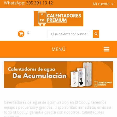
WhatsApp:
305 391 13 12
Mi cuenta
0
MENÚ
CALENTADORES DE AGUA DE ACUMULACION EN EL COCUY
Calentadores de agua de acumulacion en El Cocuy, tenemos
equipos pequeños y grandes, disponibilidad inmediata, envíos a
todo El Cocuy, garantía directa con nosotros, Calentadores