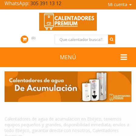
WhatsApp:
305 391 13 12
Mi cuenta
0
MENÚ
CALENTADORES DE AGUA DE ACUMULACION EN EBÉJICO
Calentadores de agua de acumulacion en Ebéjico, tenemos
equipos pequeños y grandes, disponibilidad inmediata, envíos a
todo Ebéjico, garantía directa con nosotros, Calentadores