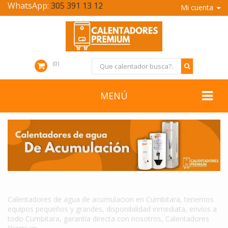
WhatsApp:
305 391 13 12
Mi cuenta
0
MENÚ
CALENTADORES DE AGUA DE ACUMULACION EN CUMBITARA
Calentadores de agua de acumulacion en Cumbitara, tenemos
equipos pequeños y grandes, disponibilidad inmediata, envíos a
todo Cumbitara, garantía directa con nosotros, Calentadores