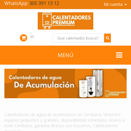
WhatsApp:
305 391 13 12
Mi cuenta
0
MENÚ
CALENTADORES DE AGUA DE ACUMULACION EN CIMITARRA
Calentadores de agua de acumulacion en Cimitarra, tenemos
equipos pequeños y grandes, disponibilidad inmediata, envíos a
todo Cimitarra, garantía directa con nosotros, Calentadores