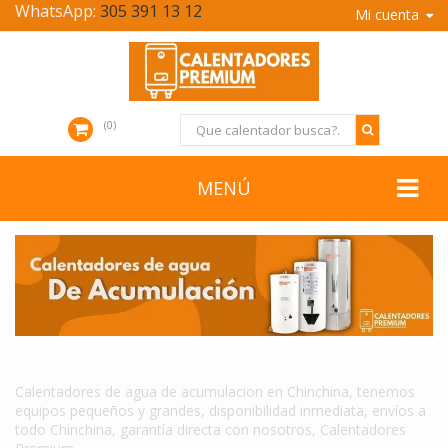
WhatsApp:
305 391 13 12
Mi cuenta
0
MENÚ
CALENTADORES DE AGUA DE ACUMULACION EN CHINCHINA
Calentadores de agua de acumulacion en Chinchina, tenemos
equipos pequeños y grandes, disponibilidad inmediata, envíos a
todo Chinchina, garantía directa con nosotros, Calentadores