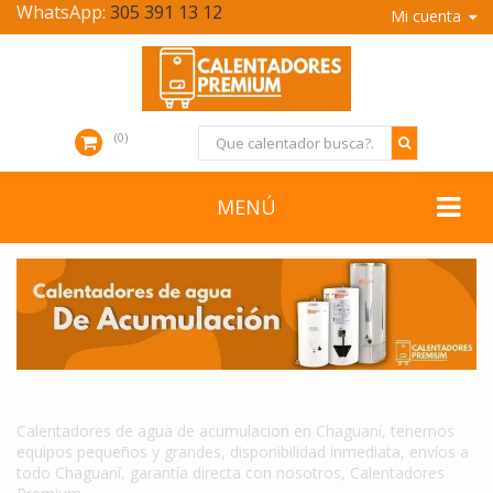
WhatsApp:
305 391 13 12
Mi cuenta
0
MENÚ
CALENTADORES DE AGUA DE ACUMULACION EN CHAGUANÍ
Calentadores de agua de acumulacion en Chaguaní, tenemos
equipos pequeños y grandes, disponibilidad inmediata, envíos a
todo Chaguaní, garantía directa con nosotros, Calentadores