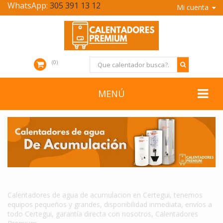
WhatsApp:
305 391 13 12
Mi cuenta
0
MENÚ
CALENTADORES DE AGUA DE ACUMULACION EN CERTEGUI
Calentadores de agua de acumulacion en Certegui, tenemos
equipos pequeños y grandes, disponibilidad inmediata, envíos a
todo Certegui, garantía directa con nosotros, Calentadores