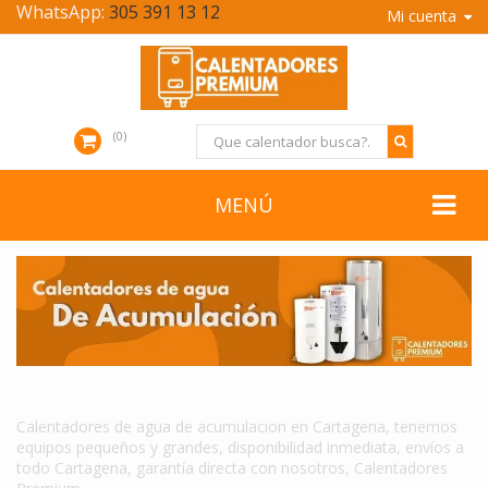
WhatsApp:
305 391 13 12
Mi cuenta
0
MENÚ
CALENTADORES DE AGUA DE ACUMULACION EN CARTAGENA
Calentadores de agua de acumulacion en Cartagena, tenemos
equipos pequeños y grandes, disponibilidad inmediata, envíos a
todo Cartagena, garantía directa con nosotros, Calentadores