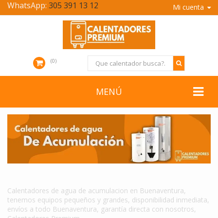
WhatsApp:
305 391 13 12
Mi cuenta
0
MENÚ
CALENTADORES DE AGUA DE ACUMULACION EN BUENAVENTURA
Calentadores de agua de acumulacion en Buenaventura,
tenemos equipos pequeños y grandes, disponibilidad inmediata,
envíos a todo Buenaventura, garantía directa con nosotros,