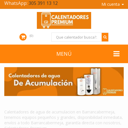
WhatsApp:
305 391 13 12
Mi cuenta
0
MENÚ
CALENTADORES DE AGUA DE ACUMULACION EN BARRANCABERMEJA
Calentadores de agua de acumulacion en Barrancabermeja,
tenemos equipos pequeños y grandes, disponibilidad inmediata,
envíos a todo Barrancabermeja, garantía directa con nosotros,