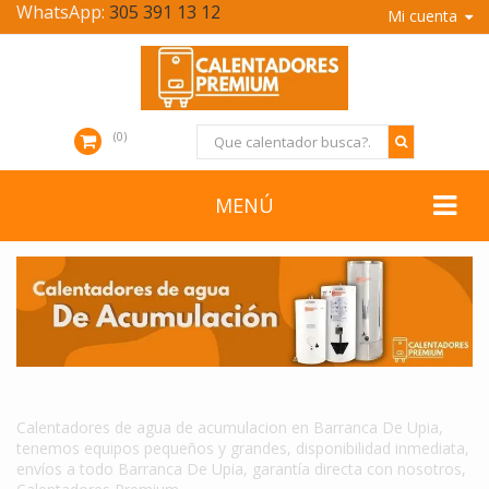
WhatsApp:
305 391 13 12
Mi cuenta
0
MENÚ
CALENTADORES DE AGUA DE ACUMULACION EN BARRANCA DE UPIA
Calentadores de agua de acumulacion en Barranca De Upia,
tenemos equipos pequeños y grandes, disponibilidad inmediata,
envíos a todo Barranca De Upia, garantía directa con nosotros,