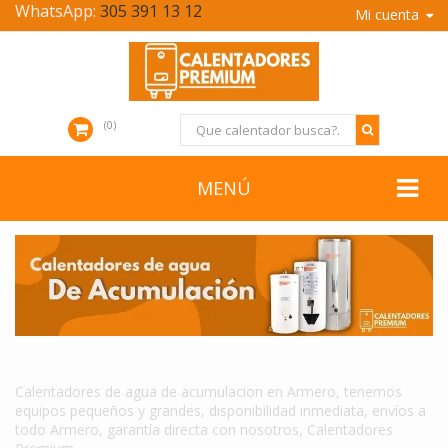
WhatsApp:
305 391 13 12
Mi cuenta
0
MENÚ
CALENTADORES DE AGUA DE ACUMULACION EN ARMERO
Calentadores de agua de acumulacion en Armero, tenemos
equipos pequeños y grandes, disponibilidad inmediata, envíos a
todo Armero, garantía directa con nosotros, Calentadores