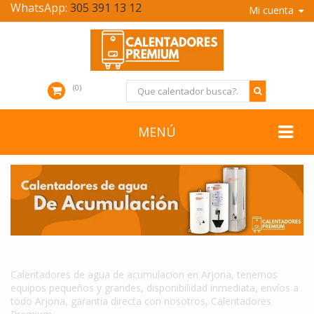
WhatsApp:
305 391 13 12
Mi cuenta
0
MENÚ
CALENTADORES DE AGUA DE ACUMULACION EN ARJONA
Calentadores de agua de acumulacion en Arjona, tenemos
equipos pequeños y grandes, disponibilidad inmediata, envíos a
todo Arjona, garantía directa con nosotros, Calentadores