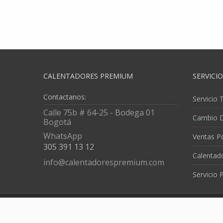
CALENTADORES PREMIUM
SERVICI
Contactanos:
Servicio 
Calle 75b # 64-25 - Bodega 01
Cambio D
Bogotá
WhatsApp
Ventas P
305 391 13 12
Calentad
info@calentadorespremium.com
Servicio 
Desarrollado por:
ConectoWeb