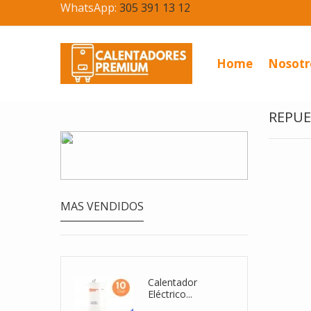
WhatsApp:
305 391 13 12
Home
Nosotr
REPUE
MAS VENDIDOS
entador De...
Calentador
Eléctrico...