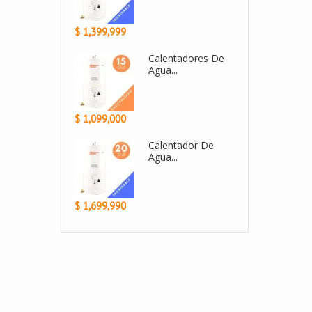
$ 1,399,999
lentadores De
Calentadores De
a...
Agua...
$ 1,099,000
lentador De
Calentador De
a A...
Agua...
$ 1,699,990