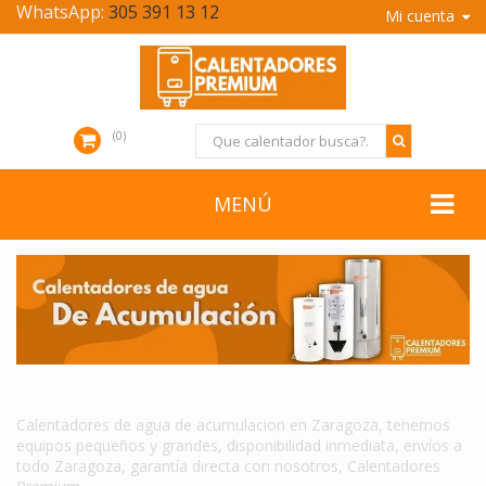
WhatsApp:
305 391 13 12
Mi cuenta
0
MENÚ
CALENTADORES DE AGUA DE ACUMULACION EN ZARAGOZA
Calentadores de agua de acumulacion en Zaragoza, tenemos
equipos pequeños y grandes, disponibilidad inmediata, envíos a
todo Zaragoza, garantía directa con nosotros, Calentadores