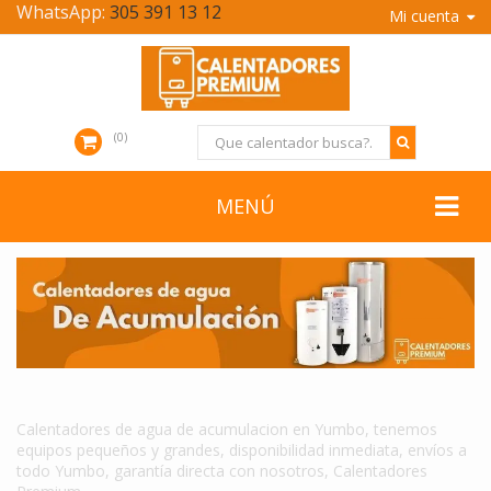
WhatsApp:
305 391 13 12
Mi cuenta
0
MENÚ
CALENTADORES DE AGUA DE ACUMULACION EN YUMBO
Calentadores de agua de acumulacion en Yumbo, tenemos
equipos pequeños y grandes, disponibilidad inmediata, envíos a
todo Yumbo, garantía directa con nosotros, Calentadores