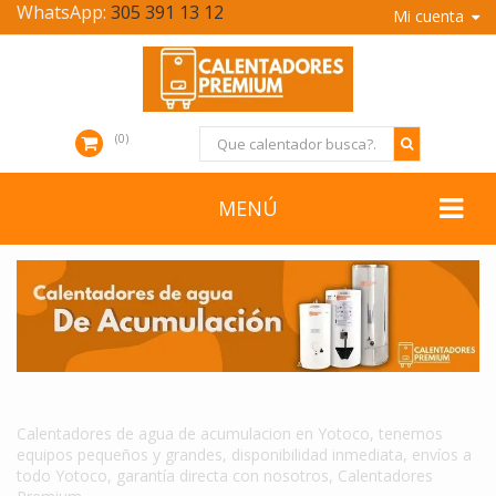
WhatsApp:
305 391 13 12
Mi cuenta
0
MENÚ
CALENTADORES DE AGUA DE ACUMULACION EN YOTOCO
Calentadores de agua de acumulacion en Yotoco, tenemos
equipos pequeños y grandes, disponibilidad inmediata, envíos a
todo Yotoco, garantía directa con nosotros, Calentadores