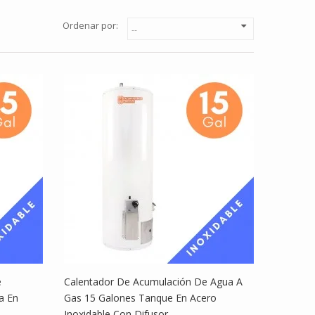
Ordenar por:
e
Calentador De Acumulación De Agua A
a En
Gas 15 Galones Tanque En Acero
Inoxidable Con Difusor