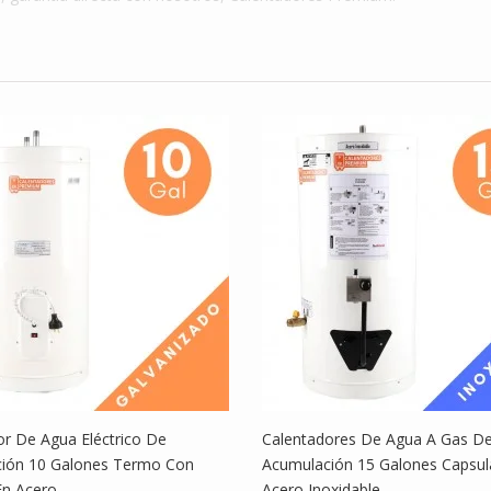
$ 1,399,999
ntadores De
Calentadores De
..
Agua...
$ 1,099,000
ntador De
Calentador De
A...
Agua...
$ 1,699,990
or De Agua Eléctrico De
Calentadores De Agua A Gas D
ión 10 Galones Termo Con
Acumulación 15 Galones Capsul
En Acero
Acero Inoxidable