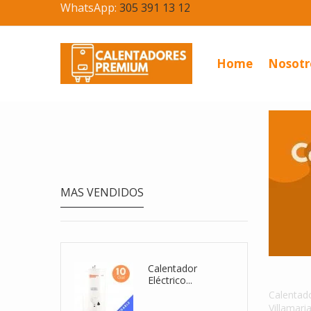
WhatsApp:
305 391 13 12
Home
Nosotr
MAS VENDIDOS
Calentador De
Cale
Agua...
Calentado
Villamari