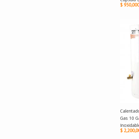
$ 950,00
Calentad
Gas 10 G
Inoxidabl
$ 2,200,0