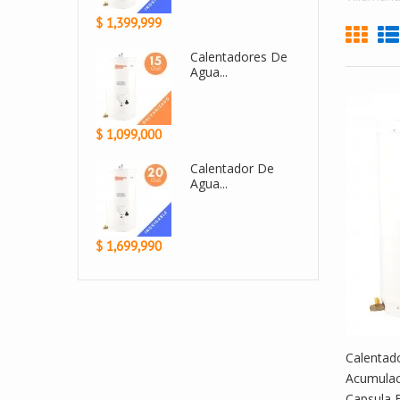
$ 950,000
$ 2,430,000
Calentador De...
Cale
Agua.
$ 1,299,999
$ 2,999,900
Calentador De
Cale
Agua...
Agua 
$ 1,499,990
$ 1,800,000
Calentad
Acumulac
Capsula 