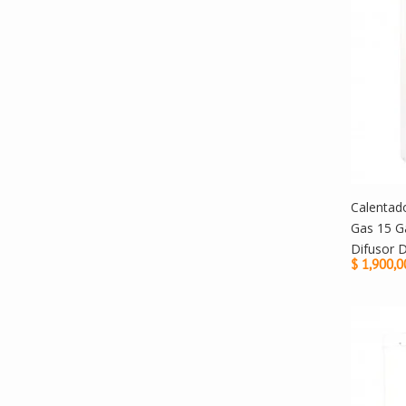
Calentad
Gas 15 G
Difusor 
$ 1,900,0