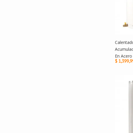
Calentad
Acumulac
En Acero 
$ 1,399,9