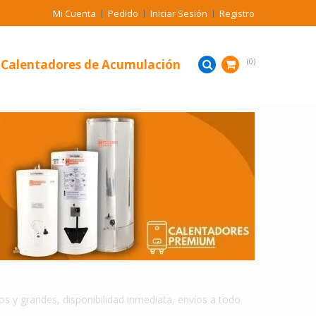
Mi Cuenta
Pedido
Iniciar Sesión
Registro
Calentadores de Acumulación
0
CALENTADORES DE AGUA DE ACUMULACION EN VILLAMARIA
 y grandes, disponibilidad inmediata, envíos a todo