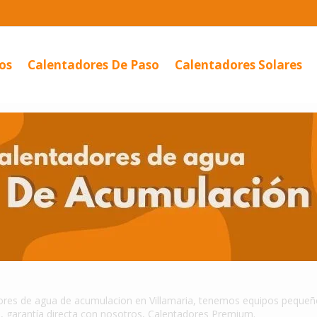
os
Calentadores De Paso
Calentadores Solares
ntador De...
Calentador
Eléctrico...
res de agua de acumulacion en Villamaria, tenemos equipos pequeños
a, garantía directa con nosotros, Calentadores Premium.