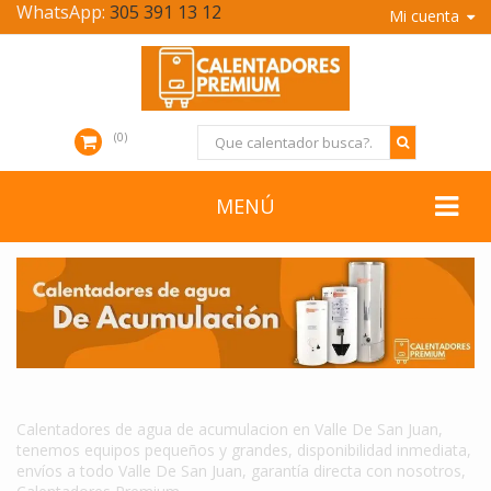
WhatsApp:
305 391 13 12
Mi cuenta
0
MENÚ
CALENTADORES DE AGUA DE ACUMULACION EN VALLE DE SAN JUAN
Calentadores de agua de acumulacion en Valle De San Juan,
tenemos equipos pequeños y grandes, disponibilidad inmediata,
envíos a todo Valle De San Juan, garantía directa con nosotros,