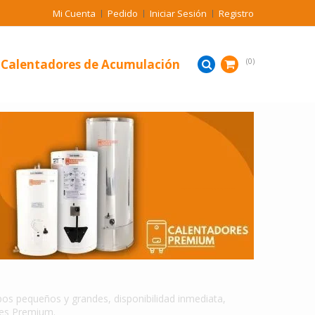
Mi Cuenta
Pedido
Iniciar Sesión
Registro
Calentadores de Acumulación
0
CALENTADORES DE AGUA DE ACUMULACION EN UNION PANAMERICANA
s pequeños y grandes, disponibilidad inmediata,
res Premium.