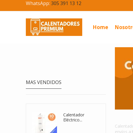
WhatsApp:
305 391 13 12
Home
Nosotr
MAS VENDIDOS
Calentador De
Calentad
Agua...
Calentad
envíos a