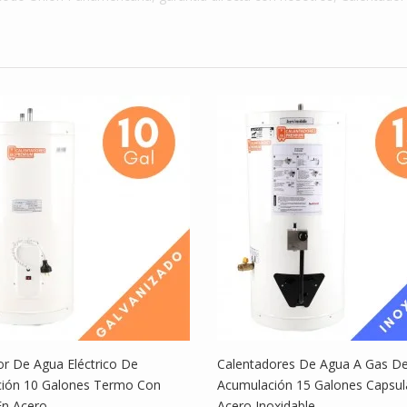
$ 1,399,999
dores De
Calentadores De
Agua...
$ 1,099,000
dor De
Calentador De
.
Agua...
$ 1,699,990
or De Agua Eléctrico De
Calentadores De Agua A Gas D
ión 10 Galones Termo Con
Acumulación 15 Galones Capsul
En Acero
Acero Inoxidable