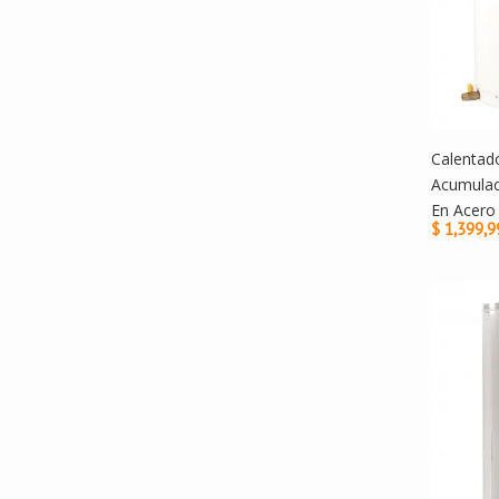
Calentad
Acumulac
En Acero 
$ 1,399,9