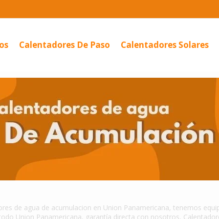
os
Calentadores De Paso
Calentadores Solares
or De...
Calentador
Eléctrico...
ores de agua de acumulacion en Union Panamericana, tenemos equipo
 todo Union Panamericana, garantía directa con nosotros, Calentado