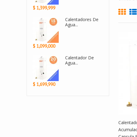
$ 950,000
$ 2,430,000
Calentador De...
Calenta
Agua...
$ 1,299,999
$ 2,999,900
Calentador De
Calenta
Agua...
Agua A..
$ 1,499,990
$ 1,800,000
Calentad
Acumulac
Capsula 