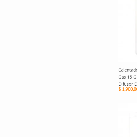
Calentad
Gas 15 G
Difusor 
$ 1,900,0