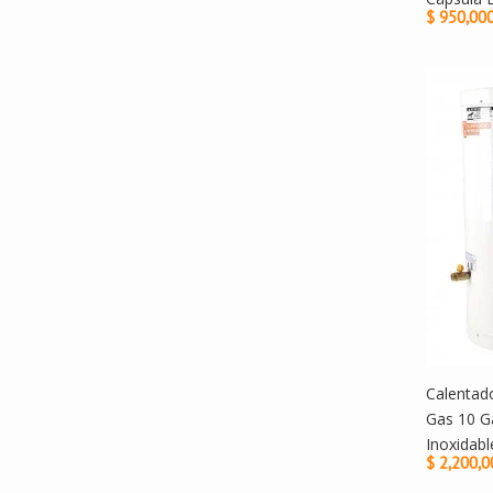
$ 950,00
Calentad
Gas 10 G
Inoxidabl
$ 2,200,0