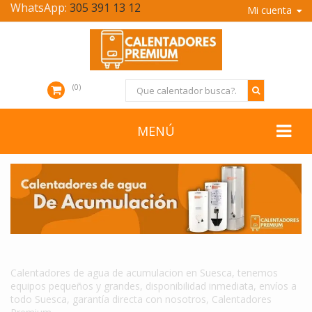
WhatsApp:
305 391 13 12
Mi cuenta
0
MENÚ
CALENTADORES DE AGUA DE ACUMULACION EN SUESCA
Calentadores de agua de acumulacion en Suesca, tenemos
equipos pequeños y grandes, disponibilidad inmediata, envíos a
todo Suesca, garantía directa con nosotros, Calentadores