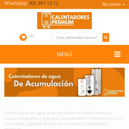
WhatsApp:
305 391 13 12
Mi cuenta
0
MENÚ
CALENTADORES DE AGUA DE ACUMULACION EN SIMITÍ
Calentadores de agua de acumulacion en Simití, tenemos
equipos pequeños y grandes, disponibilidad inmediata, envíos a
todo Simití, garantía directa con nosotros, Calentadores