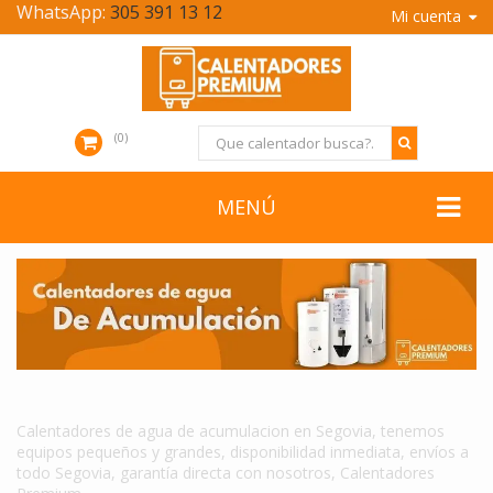
WhatsApp:
305 391 13 12
Mi cuenta
0
MENÚ
CALENTADORES DE AGUA DE ACUMULACION EN SEGOVIA
Calentadores de agua de acumulacion en Segovia, tenemos
equipos pequeños y grandes, disponibilidad inmediata, envíos a
todo Segovia, garantía directa con nosotros, Calentadores