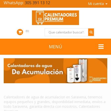
WhatsApp:
305 391 13 12
Mi cuenta
0
MENÚ
CALENTADORES DE AGUA DE ACUMULACION EN SARAVENA
Calentadores de agua de acumulacion en Saravena, tenemos
equipos pequeños y grandes, disponibilidad inmediata, envíos a
todo Saravena, garantía directa con nosotros, Calentadores