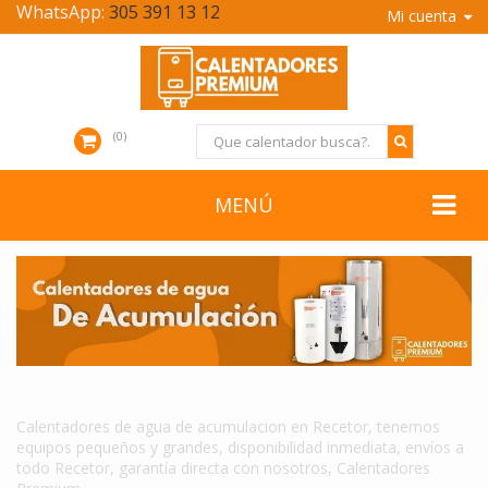
WhatsApp:
305 391 13 12
Mi cuenta
0
MENÚ
CALENTADORES DE AGUA DE ACUMULACION EN RECETOR
Calentadores de agua de acumulacion en Recetor, tenemos
equipos pequeños y grandes, disponibilidad inmediata, envíos a
todo Recetor, garantía directa con nosotros, Calentadores