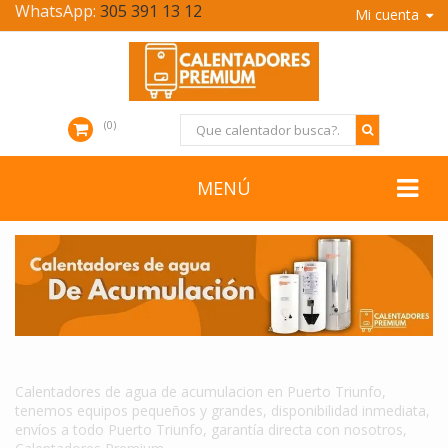
WhatsApp:
305 391 13 12
Mi cuenta
0
MENÚ
CALENTADORES DE AGUA DE ACUMULACION EN PUERTO TRIUNFO
Calentadores de agua de acumulacion en Puerto Triunfo,
tenemos equipos pequeños y grandes, disponibilidad inmediata,
envíos a todo Puerto Triunfo, garantía directa con nosotros,