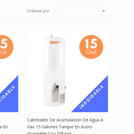
Ordenar por:
e
Calentador De Acumulación De Agua A
a En
Gas 15 Galones Tanque En Acero
Inoxidable Con Difusor