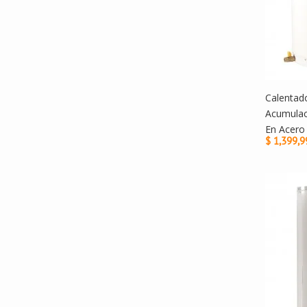
Calentad
Acumulac
En Acero 
$ 1,399,9