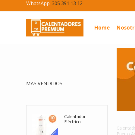
WhatsApp:
305 391 13 12
Home
Nosotr
MAS VENDIDOS
Calentador De
Calentad
Agua...
Calentad
Puerto Ar