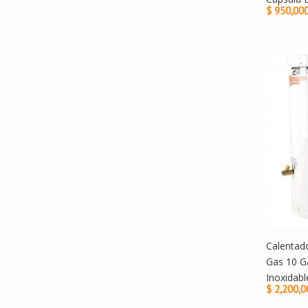
$ 950,00
Calentad
Gas 10 G
Inoxidabl
$ 2,200,0