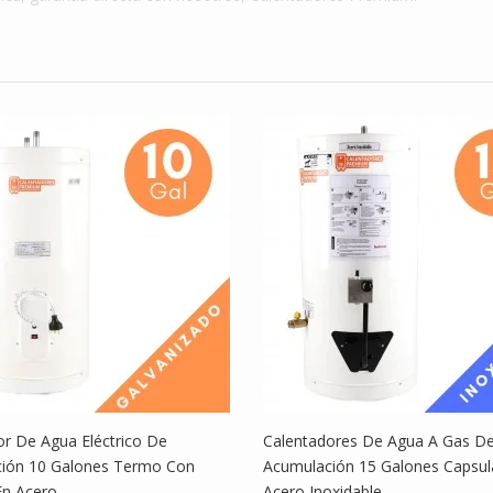
$ 1,399,999
dores De
Calentadores De
Agua...
$ 1,099,000
dor De
Calentador De
.
Agua...
$ 1,699,990
or De Agua Eléctrico De
Calentadores De Agua A Gas D
ión 10 Galones Termo Con
Acumulación 15 Galones Capsul
En Acero
Acero Inoxidable