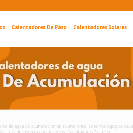
os
Calentadores De Paso
Calentadores Solares
or De...
Calentador
Eléctrico...
ores de agua de acumulacion en Puerto Arica, tenemos equipos pequeñ
ica, garantía directa con nosotros, Calentadores Premium.