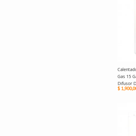
Calentad
Gas 15 G
Difusor 
$ 1,900,0