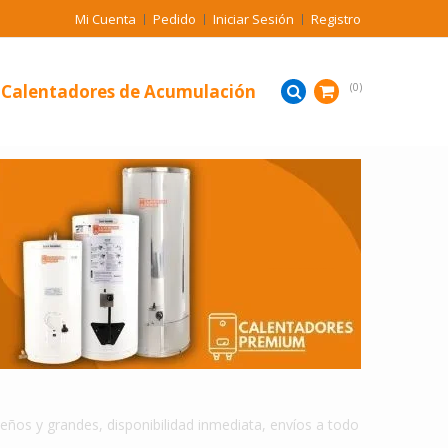
Mi Cuenta
Pedido
Iniciar Sesión
Registro
Calentadores de Acumulación
0
CALENTADORES DE AGUA DE ACUMULACION EN PUERTO ARICA
os y grandes, disponibilidad inmediata, envíos a todo