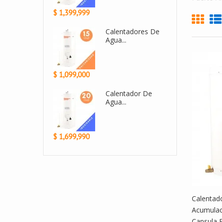
$ 950,000
$ 2,430,000
Calentador De...
Calenta
Agua...
$ 1,299,999
$ 2,999,900
Calentador De
Calenta
Agua...
Agua A..
$ 1,499,990
$ 1,800,000
Calentad
Acumulac
Capsula 