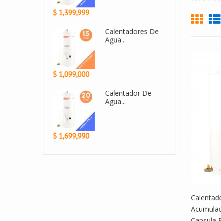
$ 2,430,000
$ 1,399,999
r De...
Calentadores De
Calent
Agua...
Agua...
$ 2,999,900
$ 1,099,000
or De
Calent
Agua...
Calentador De Agua A...
$ 1,800,000
$ 1,699,990
Calentad
Acumulac
Capsula 