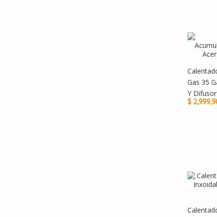
Calentad
Gas 35 G
Y Difuso
$ 2,999,9
Calentad