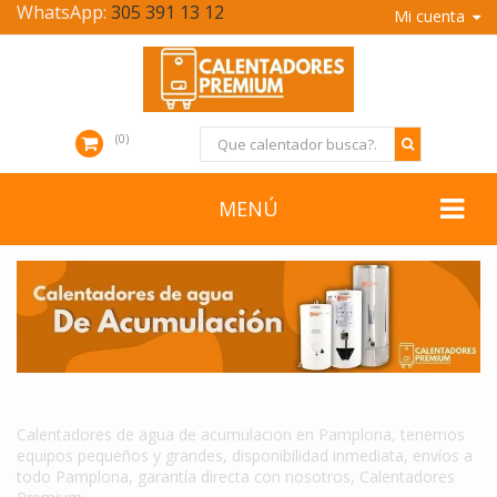
WhatsApp:
305 391 13 12
Mi cuenta
0
MENÚ
CALENTADORES DE AGUA DE ACUMULACION EN PAMPLONA
Calentadores de agua de acumulacion en Pamplona, tenemos
equipos pequeños y grandes, disponibilidad inmediata, envíos a
todo Pamplona, garantía directa con nosotros, Calentadores