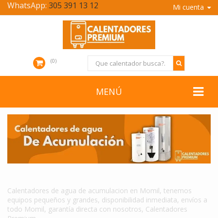
WhatsApp:
305 391 13 12
Mi cuenta
0
MENÚ
CALENTADORES DE AGUA DE ACUMULACION EN MOMIL
Calentadores de agua de acumulacion en Momil, tenemos
equipos pequeños y grandes, disponibilidad inmediata, envíos a
todo Momil, garantía directa con nosotros, Calentadores