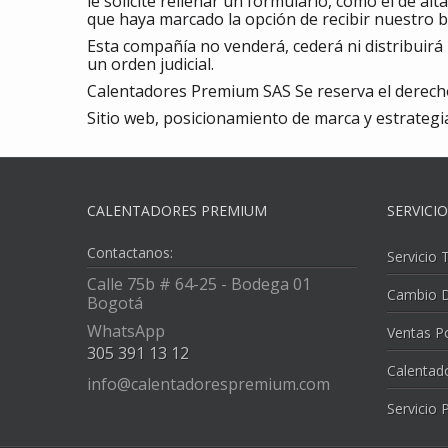
le solicite rellenar un formulario, como el de a
que haya marcado la opción de recibir nuestro b
Esta compañía no venderá, cederá ni distribuirá
un orden judicial.
Calentadores Premium SAS Se reserva el derecho
Sitio web, posicionamiento de marca y estrategi
CALENTADORES PREMIUM
SERVICI
Contactanos:
Servicio 
Calle 75b # 64-25 - Bodega 01
Cambio D
Bogotá
WhatsApp
Ventas P
305 391 13 12
Calentad
info@calentadorespremium.com
Servicio 