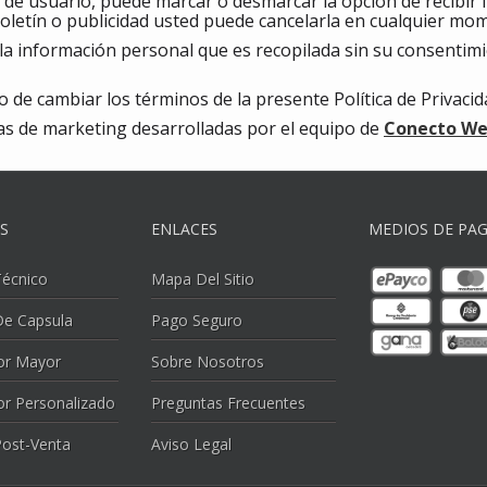
lta de usuario, puede marcar o desmarcar la opción de recibir
oletín o publicidad usted puede cancelarla en cualquier mo
 la información personal que es recopilada sin su consentim
 de cambiar los términos de la presente Política de Privaci
as de marketing desarrolladas por el equipo de
Conecto We
OS
ENLACES
MEDIOS DE PA
Técnico
Mapa Del Sitio
e Capsula
Pago Seguro
or Mayor
Sobre Nosotros
or Personalizado
Preguntas Frecuentes
Post-Venta
Aviso Legal