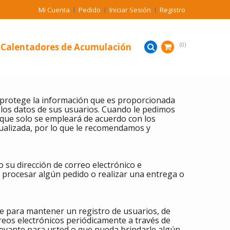
Mi Cuenta
Pedido
Iniciar Sesión
Registro
Calentadores de Acumulación
0
y protege la información que es proporcionada
 los datos de sus usuarios. Cuando le pedimos
 que solo se empleará de acuerdo con los
tualizada, por lo que le recomendamos y
su dirección de correo electrónico e
 procesar algún pedido o realizar una entrega o
te para mantener un registro de usuarios, de
reos electrónicos periódicamente a través de
levante para usted o que pueda brindarle algún