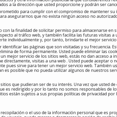
iados a la dirección que usted proporcione y podrán ser can
rometido para cumplir con el compromiso de mantener su 
ara asegurarnos que no exista ningún acceso no autorizado
 con la finalidad de solicitar permiso para almacenarse en su
ecto al tráfico web, y también facilita las futuras visitas 
te individualmente y, por tanto, brindarte el mejor servici
 identificar las páginas que son visitadas y su frecuencia.
se elimina de forma permanente. Usted puede eliminar las co
n mejor servicio de los sitios web, estás no dan acceso a i
ne directamente, visitas a una web . Usted puede aceptar o 
e pues sirve para tener un mejor servicio web. También us
nan es posible que no pueda utilizar algunos de nuestros serv
 sitios que pudieran ser de su interés. Una vez que usted de
que es redirigido y por lo tanto no somos responsables de lo
sitios están sujetos a sus propias políticas de privacidad po
recopilación o el uso de la información personal que es pr