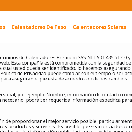
os
Calentadores De Paso
Calentadores Solares
os términos de Calentadores Premium SAS NIT 901.435.613-0 
o web. Esta compañía está comprometida con la seguridad de
a cual usted pueda ser identificado, lo hacemos asegurando
olítica de Privacidad puede cambiar con el tiempo o ser ac
 para asegurarse que está de acuerdo con dichos cambios.
rsonal, por ejemplo: Nombre, información de contacto como 
 necesario, podrá ser requerida información específica para
fin de proporcionar el mejor servicio posible, particularmen
ros productos y servicios. Es posible que sean enviados cor
oductos y otra información publicitaria que consideremos re